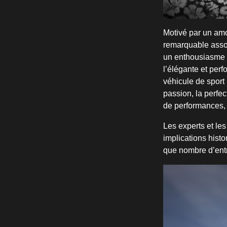
Motivé par un amo
remarquable asso
un enthousiasme c
l’élégante et per
véhicule de sport
passion, la perfec
de performances, 
Les experts et les
implications histor
que nombre d’entr