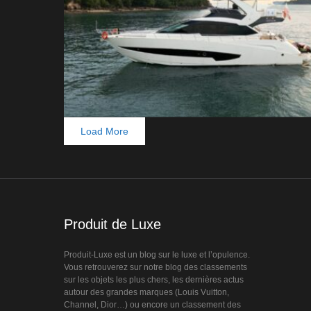
Load More
0
Produit de Luxe
Produit-Luxe est un blog sur le luxe et l’opulence.
Vous retrouverez sur notre blog des classements
sur les objets les plus chers, les dernières actus
autour des grandes marques (Louis Vuitton,
Channel, Dior…) ou encore un classement des