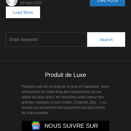
LIRE PLUS
18 mars 2025
Load More
Search
Produit de Luxe
Produit-Luxe est un blog sur le luxe et l’opulence. Vous
retrouverez sur notre blog des classements sur les
objets les plus chers, les dernières actus autour des
grandes marques (Louis Vuitton, Channel, Dior…) ou
encore un classement des personnes les plus riches
de notre planète.
NOUS SUIVRE SUR