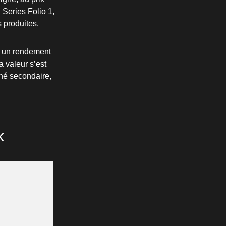
 Series Folio 1,
s produites.
 a un rendement
a valeur s’est
ché secondaire,
k