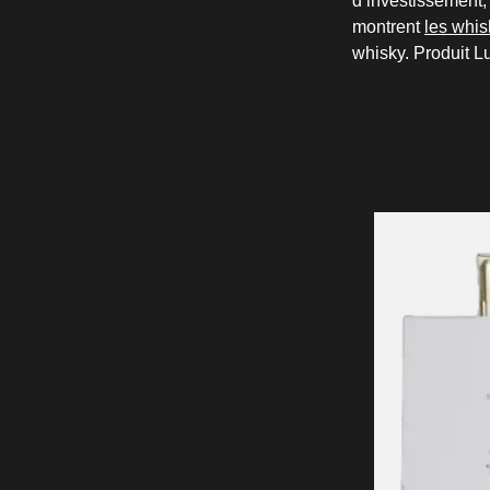
d’investissement,
montrent
les whis
whisky. Produit L