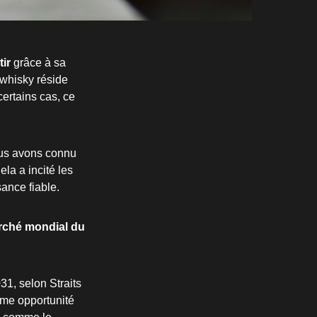
tir
grâce à sa
 whisky réside
certains cas, ce
ous avons connu
la a incité les
sance fiable.
ché mondial du
31, selon Straits
mme opportunité