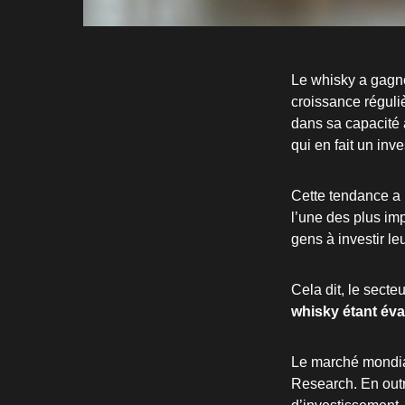
Le whisky a gagn
croissance réguliè
dans sa capacité 
qui en fait un inv
Cette tendance a
l’une des plus im
gens à investir le
Cela dit, le secte
whisky étant éval
Le marché mondial 
Research. En outr