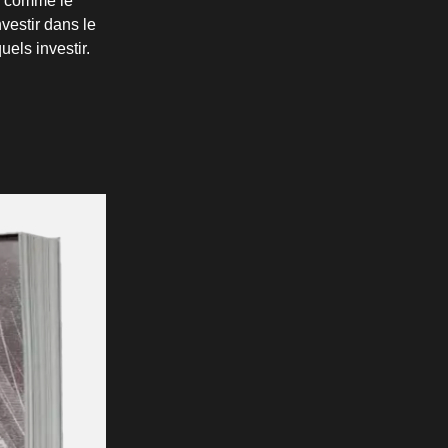
vé comme le
vestir dans le
els investir.