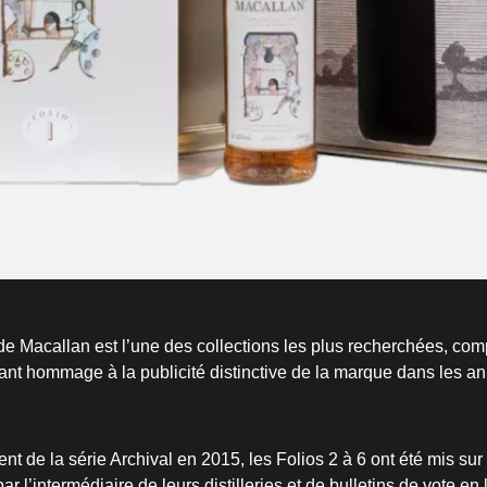
 de Macallan est l’une des collections les plus recherchées, com
ant hommage à la publicité distinctive de la marque dans les a
t de la série Archival en 2015, les Folios 2 à 6 ont été mis sur
r l’intermédiaire de leurs distilleries et de bulletins de vote en 