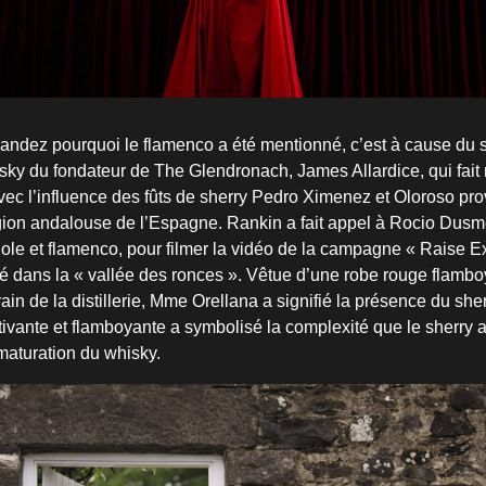
ndez pourquoi le flamenco a été mentionné, c’est à cause du s
isky du fondateur de The Glendronach, James Allardice, qui fait 
vec l’influence des fûts de sherry Pedro Ximenez et Oloroso pr
ion andalouse de l’Espagne. Rankin a fait appel à Rocio Dusm
e et flamenco, pour filmer la vidéo de la campagne « Raise Ex
é dans la « vallée des ronces ». Vêtue d’une robe rouge flambo
ain de la distillerie, Mme Orellana a signifié la présence du she
ivante et flamboyante a symbolisé la complexité que le sherry 
aturation du whisky.