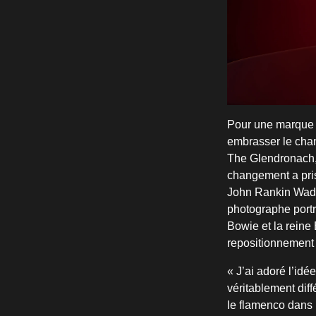
Pour une marque â
embrasser le chan
The Glendronach,
changement a pris 
John Rankin Wadde
photographe portr
Bowie et la reine 
repositionnement 
« J’ai adoré l’idé
véritablement dif
le flamenco dans l