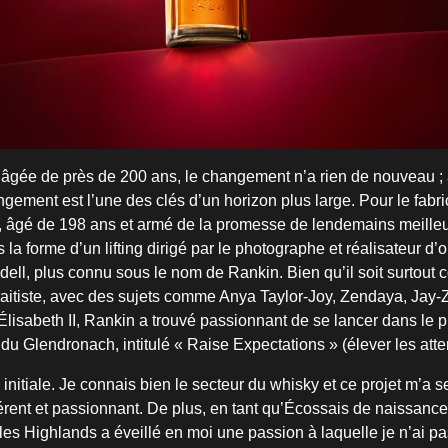
gée de près de 200 ans, le changement n’a rien de nouveau ; a
gement est l’une des clés d’un horizon plus large. Pour le fabr
 âgé de 198 ans et armé de la promesse de lendemains meilleur
la forme d’un lifting dirigé par le photographe et réalisateur d’
ll, plus connu sous le nom de Rankin. Bien qu’il soit surtou
aitiste, avec des sujets comme Anya Taylor-Joy, Zendaya, Jay-Z
Élisabeth II, Rankin a trouvé passionnant de se lancer dans le p
du Glendronach, intitulé « Raise Expectations » (élever les atte
e initiale. Je connais bien le secteur du whisky et ce projet m’a 
férent et passionnant. De plus, en tant qu’Écossais de naissance
es Highlands a éveillé en moi une passion à laquelle je n’ai pas