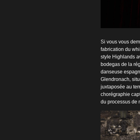
Si vous vous dema
fabrication du wh
style Highlands a
bodegas de la rég
danseuse espagnol
Glendronach, situ
juxtaposée au terr
chorégraphie capt
du processus de m