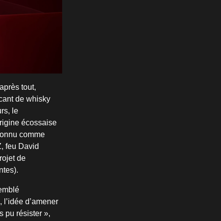
près tout,
icant de whisky
s, le
origine écossaise
t connu comme
, feu David
rojet de
ntes).
semblé
, l’idée d’amener
 pu résister »,