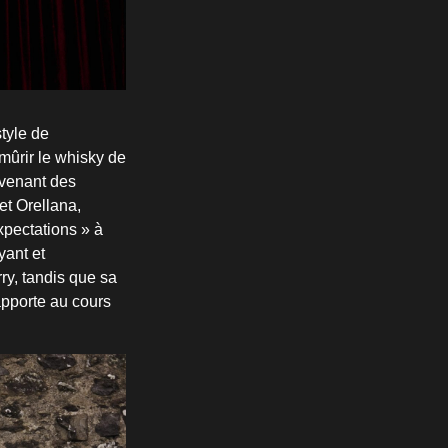
tyle de
mûrir le whisky de
ovenant des
et Orellana,
pectations » à
yant et
rry, tandis que sa
apporte au cours