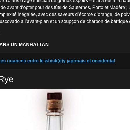
e 10 ans d’âge suscitait de grands espoirs – et il a été à la haute
de avant d’opter pour des fûts de Sauternes, Porto et Madère 
plexité inégalée, avec des saveurs d’écorce d’orange, de poivr
muscovado à l’avant-plan et un soupçon de charbon de barrique 
DANS UN MANHATTAN
es nuances entre le whisk(e)y japonais et occidental
Rye