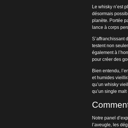
Le whisky n’est pl
désormais possibl
planète. Portée p
lance à corps per
S’affranchissant de
testent non seul
également à l’hon
pour créer des gou
Bien entendu, l’e
et humides vieill
qu’un whisky viei
qu’un single malt
Comment 
Notre panel d’ex
l’aveugle, les dég