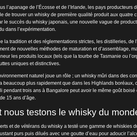
us l’apanage de l’Écosse et de l’Irlande, les pays producteurs de
e de trouver un whisky de première qualité produit aux quatre c
ar le succès du whisky japonais, une nouvelle vague de produc
du dans l’expérimentation.
 la tradition et des réglementations strictes, les distilleries, de l
ement de nouvelles méthodes de maturation et d’assemblage, ma
neur les produits locaux (tels que la tourbe de Tasmanie ou l’o
ttes uniques et distinctives.
nvironnement naturel joue un rôle ; un whisky mûri dans des co
ira beaucoup plus rapidement que dans les Highlands boréaux, ce
lli pendant trois ans à Bangalore peut avoir le même goût boisé
 de 15 ans d’âge.
nous testons le whisky du mond
perts et de vétérans du whisky a testé une gamme de whiskies 
ustant purs puis dilués avec une goutte d’eau pour adoucir l’alc