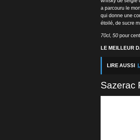
whisky de seigle d
a parcouru le mon
qui donne une com
étoilé, de sucre 
70cl, 50
pour cent
LE MEILLEUR 
LIRE AUSSI
L
Sazerac 