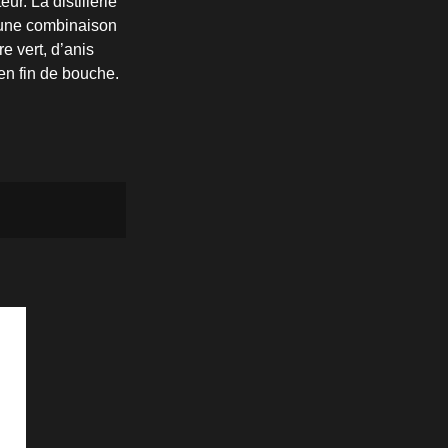
ur. La distillerie
; une combinaison
e vert, d’anis
en fin de bouche.