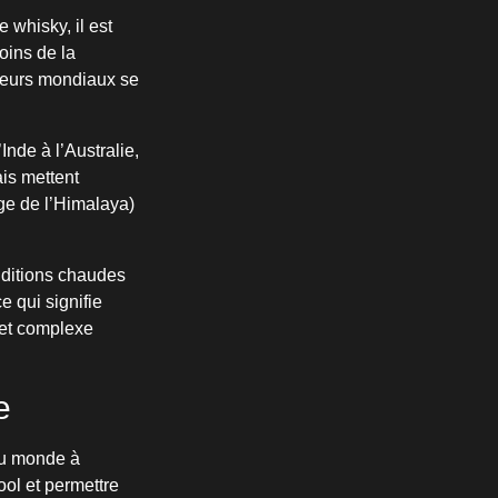
 whisky, il est
oins de la
teurs mondiaux se
’Inde à l’Australie,
is mettent
rge de l’Himalaya)
nditions chaudes
 qui signifie
 et complexe
e
du monde à
ool et permettre