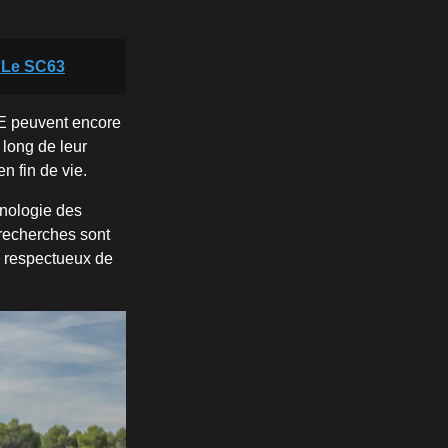
: Le SC63
VE peuvent encore
 long de leur
en fin de vie.
hnologie des
 recherches sont
s respectueux de