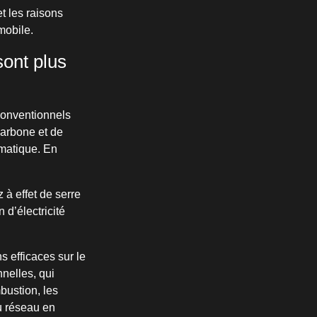
t les raisons
mobile.
sont plus
conventionnels
carbone et de
imatique. En
 à effet de serre
 d’électricité
s efficaces sur le
nelles, qui
bustion, les
u réseau en