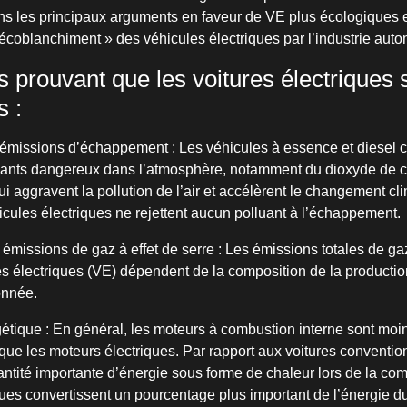
 les principaux arguments en faveur de VE plus écologiques e
coblanchiment » des véhicules électriques par l’industrie auto
s prouvant que les voitures électriques 
s :
émissions d’échappement : Les véhicules à essence et diesel 
luants dangereux dans l’atmosphère, notamment du dioxyde de 
ui aggravent la pollution de l’air et accélèrent le changement cl
icules électriques ne rejettent aucun polluant à l’échappement.
émissions de gaz à effet de serre : Les émissions totales de gaz
es électriques (VE) dépendent de la composition de la production
onnée.
gétique : En général, les moteurs à combustion interne sont moin
que les moteurs électriques. Par rapport aux voitures convention
antité importante d’énergie sous forme de chaleur lors de la com
ques convertissent un pourcentage plus important de l’énergie d