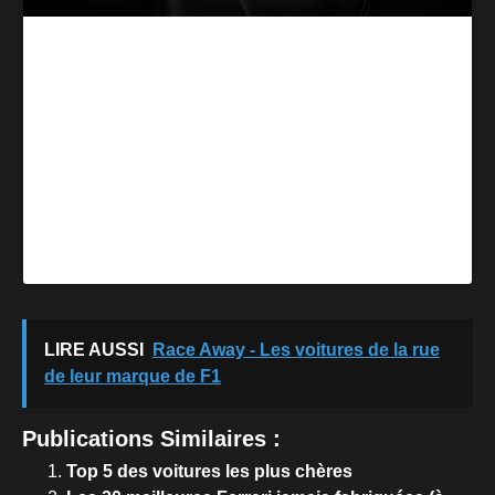
Image : Maserati
Choisir une marque italienne comme Maserati, c’est
s’assurer de vivre chaque jour sans compromis. Que ce
soit en ville avec votre famille ou sur la route avec vos
amis, le modèle Grecale de la marque de Triden est là
pour vous offrir un confort luxueux associé aux
performances suprêmes qui font la réputation de la
marque dans le monde de l’automobile.
Pour plus de lectures sur l’automobile, cliquez ici.
LIRE AUSSI
Race Away - Les voitures de la rue
de leur marque de F1
Publications Similaires :
Top 5 des voitures les plus chères