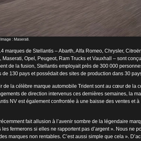
Image : Maserati.
14 marques de Stellantis – Abarth, Alfa Romeo, Chrysler, Citro
a, Maserati, Opel, Peugeot, Ram Trucks et Vauxhall – sont conçue
t de la fusion, Stellantis employait près de 300 000 personne
s de 130 pays et possédait des sites de production dans 30 pay
nir de la célèbre marque automobile Trident sont au cœur de la c
ngements de direction intervenus ces dernières semaines, la m
antis NV est également confrontée à une baisse des ventes et à
récemment fait allusion à l’avenir sombre de la légendaire marq
s les fermerons si elles ne rapportent pas d’argent ». Nous ne 
des marques non rentables. C’est aussi simple que cela ». D’acco