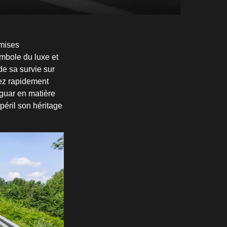
emises
symbole du luxe et
de sa survie sur
sez rapidement
aguar en matière
péril son héritage