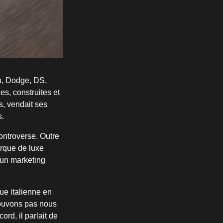
ën, Dodge, DS,
s, construites et
s, vendait ses
s.
ontroverse. Outre
arque de luxe
 un marketing
ue italienne en
pouvons pas nous
rd, il parlait de