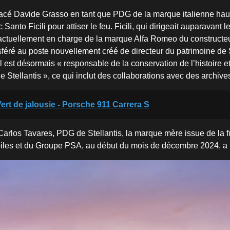
placé Davide Grasso en tant que PDG de la marque italienne h
Santo Ficili pour attiser le feu. Ficili, qui dirigeait auparavant l
t actuellement en charge de la marque Alfa Romeo du constructe
sféré au poste nouvellement créé de directeur du patrimoine de S
 est désormais « responsable de la conservation de l’histoire e
 Stellantis », ce qui inclut des collaborations avec des archiv
ert de jalousie - Porsche 911 Carrera S
arlos Tavares, PDG de Stellantis, la marque mère issue de la f
les et du Groupe PSA, au début du mois de décembre 2024, a fa