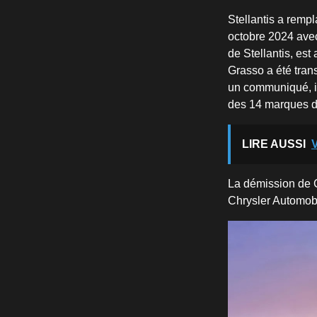
Stellantis a rem
octobre 2024 avec 
de Stellantis, es
Grasso a été tran
un communiqué, il
des 14 marques de
LIRE AUSSI
V
La démission de C
Chrysler Automobi