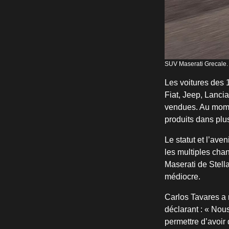
SUV Maserati Grecale. 
Les voitures des 
Fiat, Jeep, Lanci
vendues. Au momen
produits dans plu
Le statut et l’ave
les multiples cha
Maserati de Stell
médiocre.
Carlos Tavares a 
déclarant : « Nou
permettre d’avoir 