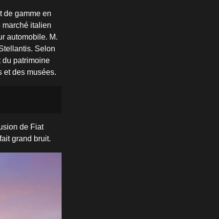
aut de gamme en
e marché italien
ur automobile. M.
tellantis. Selon
t du patrimoine
es et des musées.
usion de Fiat
it grand bruit.