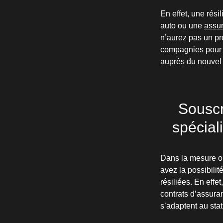
En effet, une rési
auto ou une
assur
n’aurez pas un pro
compagnies pour v
auprès du nouvel 
Souscr
spécial
Dans la mesure où 
avez la possibili
résiliées. En eff
contrats d’assuran
s’adaptent au statu