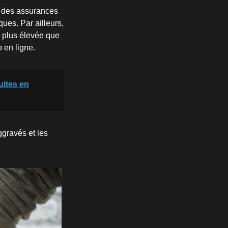
s des assurances
ues. Par ailleurs,
e plus élevée que
 en ligne.
uites en
ggravés et les