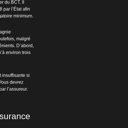
r du BCT. Il
 par l’État afin
igatoire minimum.
pagnie
utefois, malgré
énients. D’abord,
à environ trois
 insuffisante si
 Vous devrez
ar l’assureur.
ssurance