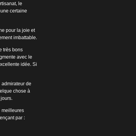
tisanat, le
 une certaine
e pour la joie et
lement imbattable.
e très bons
ugmente avec le
xcellente idée. Si
 admirateur de
quelque chose à
jours.
5 meilleures
nçant par :