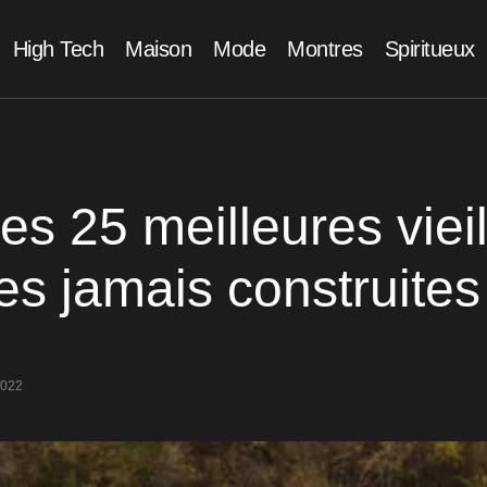
High Tech
Maison
Mode
Montres
Spiritueux
les 25 meilleures viei
res jamais construites
2022