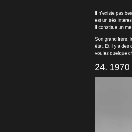
Il n’existe pas b
est un très intér
il constitue un m
Son grand frère, 
état. Et il y a de
voulez quelque ch
24. 1970