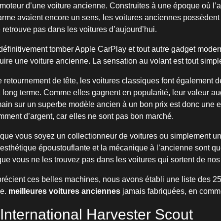
oteur d’une voiture ancienne. Construites à une époque où l’ar
harme avaient encore un sens, les voitures anciennes possèdent
 retrouve pas dans les voitures d’aujourd’hui.
définitivement tomber Apple CarPlay et tout autre gadget modern
duire une voiture ancienne. La sensation au volant est tout simp
e retournement de tête, les voitures classiques font également d
 long terme. Comme elles gagnent en popularité, leur valeur a
main sur un superbe modèle ancien à un bon prix est donc une e
mment d’argent, car elles ne sont pas bon marché.
que vous soyez un collectionneur de voitures ou simplement un
, l’esthétique époustouflante et la mécanique à l’ancienne sont 
ue vous ne les trouvez pas dans les voitures qui sortent de nos 
récient ces belles machines, nous avons établi une liste des 2
e.
meilleures voitures anciennes
jamais fabriquées, en comme
International Harvester Scout