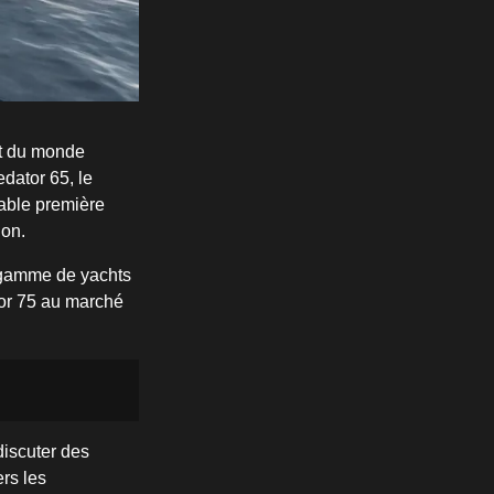
rt du monde
dator 65, le
able première
lon.
e gamme de yachts
tor 75 au marché
discuter des
ers les