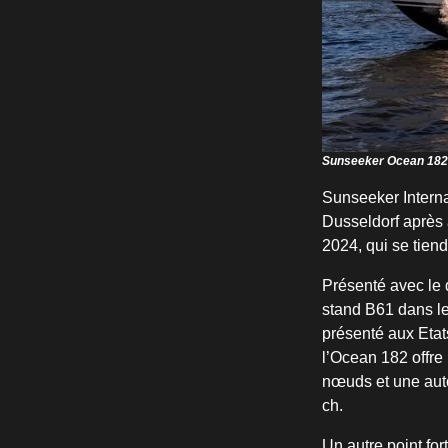
Sunseeker Ocean 182
Sunseeker Interna
Dusseldorf après 
2024, qui se tien
Présenté avec le 
stand B61 dans le
présenté aux Etat
l’Ocean 182 offre
nœuds et une aut
ch.
Un autre point fo