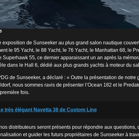
5
e exposition de Sunseeker au plus grand salon nautique couve
t le 95 Yacht, le 88 Yacht, le 76 Yacht, le Manhattan 68, le Pre
le Superhawk 55, ce dernier apparaissant un an après la mémor
e dans le Hall 6, dédié aux plus grands yachts à moteur du sa
PDG de Sunseeker, a déclaré : « Outre la présentation de notr
dorf, nous sommes ravis de présenter l’Ocean 182 et le Preda
première fois.
e très élégant Navetta 38 de Custom Line
nos distributeurs seront présents pour répondre aux questions, 
alisation et guider les futurs propriétaires de Sunseeker à trav