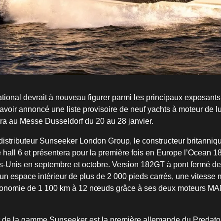
tional devrait à nouveau figurer parmi les principaux exposant
avoir annoncé une liste provisoire de neuf yachts à moteur de lu
dra au Messe Dusseldorf du 20 au 28 janvier.
distributeur Sunseeker London Group, le constructeur britanniq
 hall 6 et présentera pour la première fois en Europe l’Ocean 18
s-Unis en septembre et octobre. Version 182GT à pont fermé de
 un espace intérieur de plus de 2 000 pieds carrés, une vitesse
onomie de 1 100 km à 12 nœuds grâce à ses deux moteurs MA
rt de la gamme Sunseeker est la première allemande du Predator