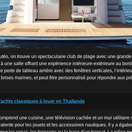
tés, on trouve un spectaculaire club de plage avec une grande
 une salle offrant une expérience intérieure-extérieure au bord
 porte de tableau arrière avec des fenêtres verticales, l’intérieu
s brises marines, et peut être personnalisé pour répondre aux p
achts classiques à louer en Thaïlande
comprend une cuisine, une télévision cachée et un mur utilitaire
alente pour les jouets et les accessoires nautiques. Il y a égal
pour les repas, les boissons ou la base d’un transat. La pièce p