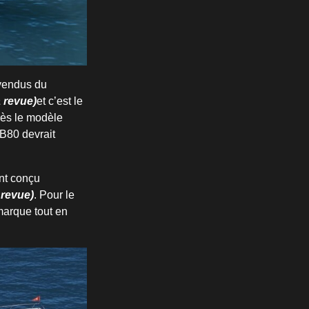
 vendus du
a revue)
et c’est le
rès le modèle
B80 devrait
ent conçu
 revue)
. Pour le
marque tout en