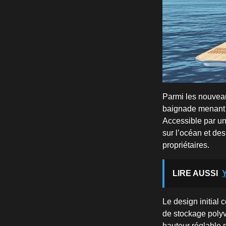
Parmi les nouveau
baignade menant à
Accessible par une
sur l’océan et de
propriétaires.
LIRE AUSSI
Y
Le design initial 
de stockage polyv
hauteur réglable 