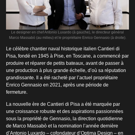
Le designer en chef Antonio Luxardo (à gauche), le directeur général
Marco Massabò (au milieu) et le propriétaire Enrico Gennasio (à droite).
Le célèbre chantier naval historique italien Cantieri di
Pisa, fondé en 1945 à Pise, en Toscane, a commencé par
produire et réparer de petits bateaux, avant de passer à
une production à plus grande échelle, d’où sa réputation
grandissante. Il a été racheté par l’actuel propriétaire
Enrico Gennasio en 2021, après une période de
fermeture.
La nouvelle ère de Cantieri di Pisa a été marquée par
une croissance robuste et des aspirations passionnées
sous la propriété de Gennasio, la direction quotidienne
de Marco Massabò et la nomination l’année dernière
d’Antonio Luxardo – cofondateur d’Optima Design – en