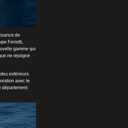
aisance de
pe Ferretti,
nouvelle gamme qui
que ne rejoigne
 des extérieurs
boration avec le
le département