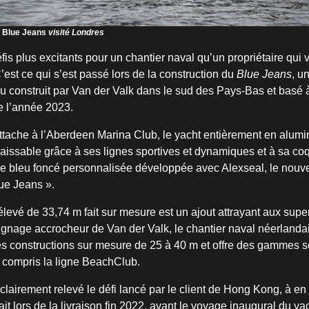
,
Blue Jeans
visité Londres
défis plus excitants pour un chantier naval qu’un propriétaire q
’est ce qui s’est passé lors de la construction du
Blue Jeans
, u
leu construit par Van der Valk dans le sud des Pays-Bas et bas
e l’année 2023.
ttache à l’Aberdeen Marina Club, le yacht entièrement en alumi
aissable grâce à ses lignes sportives et dynamiques et à sa co
ée bleu foncé personnalisée développée avec Alexseal, le nou
lue Jeans ».
élevé de 33,74 m fait sur mesure est un ajout attrayant aux supe
ignage accrocheur de Van der Valk, le chantier naval néerlandai
es constructions sur mesure de 25 à 40 m et offre des gammes s
 compris la ligne BeachClub.
clairement relevé le défi lancé par le client de Hong Kong, à en 
rait lors de la livraison fin 2022, avant le voyage inaugural du y