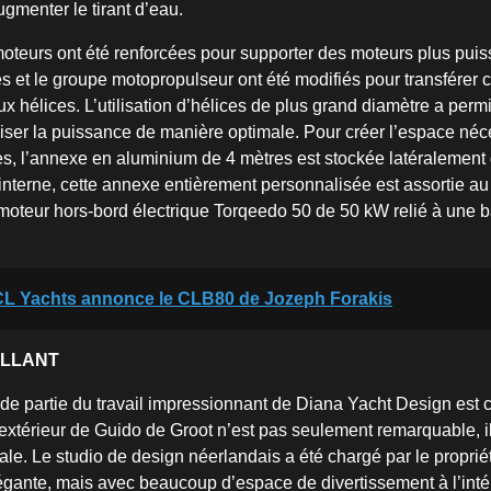
augmenter le tirant d’eau.
oteurs ont été renforcées pour supporter des moteurs plus puis
es et le groupe motopropulseur ont été modifiés pour transférer 
x hélices. L’utilisation d’hélices de plus grand diamètre a perm
utiliser la puissance de manière optimale. Pour créer l’espace néc
s, l’annexe en aluminium de 4 mètres est stockée latéralement
 interne, cette annexe entièrement personnalisée est assortie a
moteur hors-bord électrique Torqeedo 50 de 50 kW relié à une 
CL Yachts annonce le CLB80 de Jozeph Forakis
ILLANT
de partie du travail impressionnant de Diana Yacht Design est 
l extérieur de Guido de Groot n’est pas seulement remarquable, il
ipale. Le studio de design néerlandais a été chargé par le proprié
légante, mais avec beaucoup d’espace de divertissement à l’intér