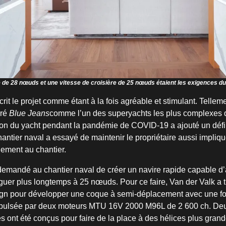
de 28 nœuds et une vitesse de croisière de 25 nœuds étaient les exigences du 
rit le projet comme étant à la fois agréable et stimulant. Telleme
ré
Blue Jeans
comme l’un des superyachts les plus complexes qu
tion du yacht pendant la pandémie de COVID-19 a ajouté un déf
chantier naval a essayé de maintenir le propriétaire aussi impliqu
ement au chantier.
 demandé au chantier naval de créer un navire rapide capable d’
uer plus longtemps à 25 nœuds. Pour ce faire, Van der Valk a t
gn pour développer une coque à semi-déplacement avec une f
opulsée par deux moteurs MTU 16V 2000 M96L de 2 600 ch. Deu
 ont été conçus pour faire de la place à des hélices plus grande