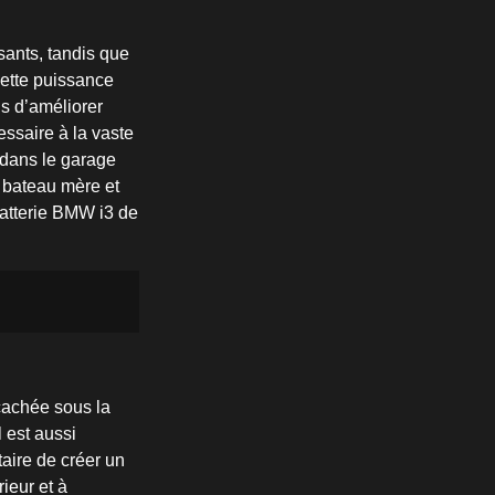
sants, tandis que
cette puissance
is d’améliorer
essaire à la vaste
 dans le garage
u bateau mère et
batterie BMW i3 de
cachée sous la
 est aussi
taire de créer un
ieur et à