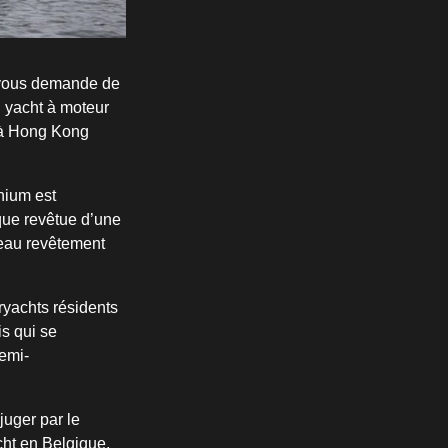
ui vous demande de
n yacht à moteur
é à Hong Kong
nium est
que revêtue d’une
veau revêtement
ryachts résidents
s qui se
emi-
juger par le
acht en Belgique,