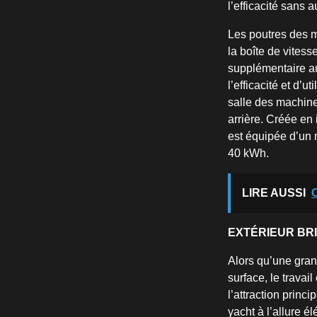
l’efficacité sans 
Les poutres des m
la boîte de vitess
supplémentaire au
l’efficacité et d’
salle des machine
arrière. Créée en
est équipée d’un 
40 kWh.
LIRE AUSSI
EXTÉRIEUR BR
Alors qu’une gran
surface, le travai
l’attraction princ
yacht à l’allure é