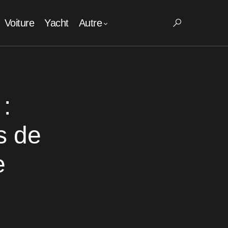
Voiture
Yacht
Autre
:
s de
e