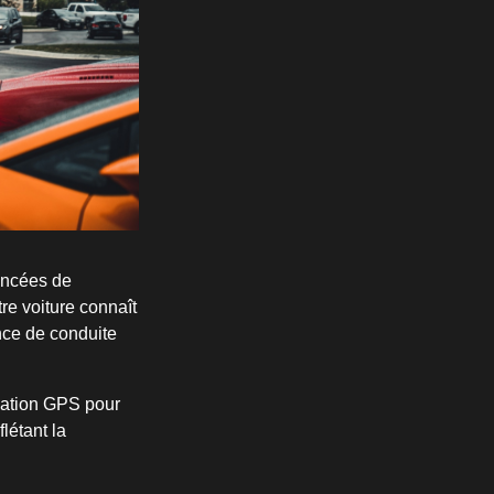
ancées de
re voiture connaît
ence de conduite
gation GPS pour
létant la