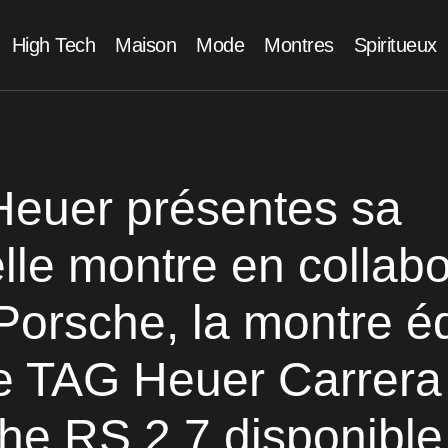
High Tech
Maison
Mode
Montres
Spiritueux
euer présentes sa
lle montre en collabo
Porsche, la montre éd
ée TAG Heuer Carrera
he RS 2.7 disponible