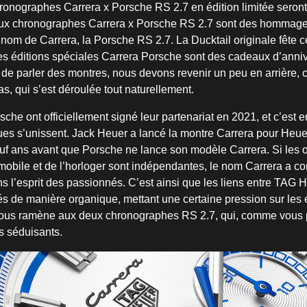
ronographes Carrera x Porsche RS 2.7 en édition limitée seront
deux chronographes Carrera x Porsche RS 2.7 sont des hommage
e nom de Carrera, la Porsche RS 2.7. La Ducktail originale fête 
 les éditions spéciales Carrera Porsche sont des cadeaux d’anni
de parler des montres, nous devons revenir un peu en arrière, ca
as, qui s’est déroulée tout naturellement.
he ont officiellement signé leur partenariat en 2021, et c’est en
ues s’unissent. Jack Heuer a lancé la montre Carrera pour Heue
f ans avant que Porsche ne lance son modèle Carrera. Si les o
mobile et de l’horloger sont indépendantes, le nom Carrera a 
s l’esprit des passionnés. C’est ainsi que les liens entre TAG 
s de manière organique, mettant une certaine pression sur les 
nous ramène aux deux chronographes RS 2.7, qui, comme vous 
ès séduisants.