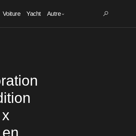
Voiture
Yacht
Autre
ration
ition
 x
 en