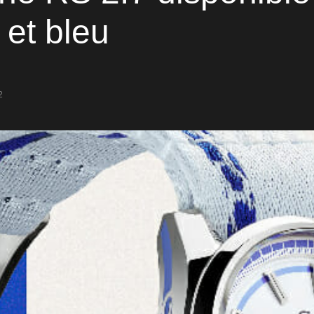
 et bleu
2