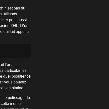
on n’est pas du
s utilisons
acier peut aussi
 acier 904L. D’un
e qui fait appel à
t l’or ;
es particularités
te quel bijoutier ce
ne ; vous pouvez
ces en platine.
s – le polissage du
t, cette même