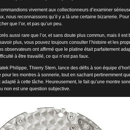
commandions vivement aux collectionneurs d’examiner sérieus
, nous reconnaissons qu’il y a là une certaine bizarrerie. Pour ê
cher que l’or, et pas qu’un peu.
u près aussi rare que l’or, et sans doute plus commun, mais il e
savoir plus, vous pouvez toujours consulter l’histoire et les prop
ns observateurs ont affirmé que le platine était parfaitement adap
ficulté à être travaillé, ce qui n’est pas faux.
tek Philippe, Thierry Stern, lance des défis à son équipe d’horlo
ine pour les montres à sonnerie, tout en sachant pertinemment qu
x adapté à cette tâche. Heureusement, le fait qu’une montre son
 non est une question subjective.