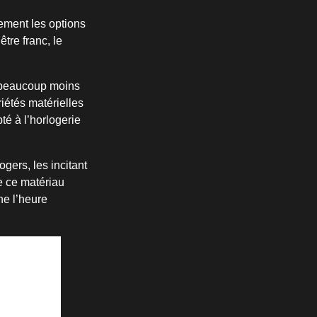
ement les options
tre franc, le
st beaucoup moins
riétés matérielles
té à l’horlogerie
gers, les incitant
e ce matériau
ne l’heure