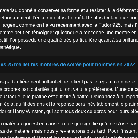
matériau donné à conserver sa forme et à résister à la déformati
, étonnamment, l’éclat non plus. Le métal le plus brillant que nou
l’argent, comme on l’a vu récemment avec la Tudor 925, mais l’
t, comme peut en témoigner quiconque a rencontré une montre en
ctif, l’or possède une qualité très particulière quant à sa brillanc
esthétique.
Les 25 meilleures montres de soirée pour hommes en 2022
s particulièrement brillant et ne retient pas le regard comme le fai
s propres particularités qui lui ont valu la préférence. L’une de c
pour laquelle le platine est difficile à battre. Demandez à n’impor
 éclat au fil des ans et la réponse sera inévitablement le plati
ier et Harry Winston, qui sont tous deux célèbres pour leurs piè
u matériau qui est en cause ici, ce qui signifie qu’il ne s’use pa
pas de matière, mais nous y reviendrons plus tard. Pour l’instan