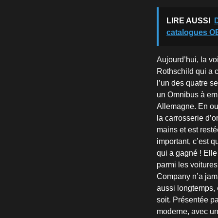
LIRE AUSSI
catalogues OE
Aujourd’hui, la vo
Rothschild qui a 
l’un des quatre s
un Omnibus à emp
Allemagne. En out
la carrosserie d’o
mains et est rest
important, c’est q
qui a gagné ! Elle
parmi les voiture
Company n’a jama
aussi longtemps, 
soit. Présentée pa
moderne, avec un 