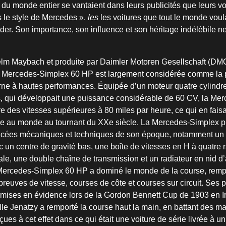
 du monde entier se vantaient dans leurs publicités que leurs vo
s le style de Mercedes ».
les
les voitures que tout le monde voula
der. Son importance, son influence et son héritage indélébile n
lm Maybach et produite par Daimler Motoren Gesellschaft (DM
 la Mercedes-Simplex 60 HP est largement considérée comme la
e à hautes performances. Équipée d’un moteur quatre cylindres
es, qui développait une puissance considérable de 60 CV, la Mer
e des vitesses supérieures à 80 miles par heure, ce qui en faisai
ide au monde au tournant du XXe siècle. La Mercedes-Simplex p
ées mécaniques et techniques de son époque, notamment un 
 un centre de gravité bas, une boîte de vitesses en H à quatre 
le, une double chaîne de transmission et un radiateur en nid d’a
 Mercedes-Simplex 60 HP a dominé le monde de la course, remp
reuves de vitesse, courses de côte et courses sur circuit. Ses
 mises en évidence lors de la Gordon Bennett Cup de 1903 en Ir
lle Jenatzy a remporté la course haut la main, en battant des 
es à cet effet dans ce qui était une voiture de série livrée à un 