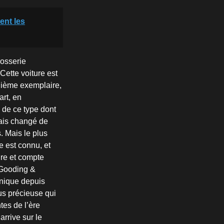
ent les
rosserie
Cette voiture est
quième exemplaire,
rt, en
 de ce type dont
mais changé de
. Mais le plus
e est connu, et
ire et compte
 Gooding &
unique depuis
us précieuse qui
tes de l’ère
rrive sur le