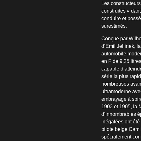
Les constructeurs
construites « dan
conduire et possé
surestimés.
Conçue par Wilhe
d’Emil Jellinek,
automobile modern
en F de 9,25 litr
capable d’atteindr
série la plus rap
nombreuses avanc
ultramoderne avec
embrayage à spira
1903 et 1905, la
d’innombrables ép
inégalées ont été
pilote belge Cami
spécialement conçu