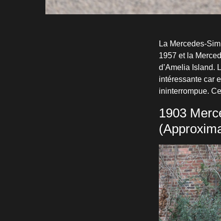
La Mercedes-Simp
1957 et la Merce
d’Amelia Island. 
intéressante car 
ininterrompue. Ce
1903 Merce
(Approxima