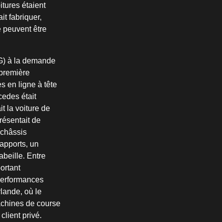
itures étaient
it fabriquer,
e peuvent être
G) à la demande
 première
 en ligne à tête
cedes était
t la voiture de
résentait de
châssis
rapports, un
beille. Entre
ortant
 performances
lande, où le
machines de course
client privé.