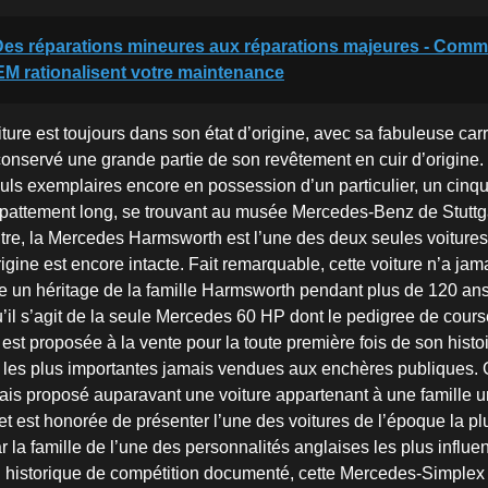
Des réparations mineures aux réparations majeures - Comm
M rationalisent votre maintenance
iture est toujours dans son état d’origine, avec sa fabuleuse car
conservé une grande partie de son revêtement en cuir d’origine. 
euls exemplaires encore en possession d’un particulier, un cin
attement long, se trouvant au musée Mercedes-Benz de Stuttga
re, la Mercedes Harmsworth est l’une des deux seules voitures
rigine est encore intacte. Fait remarquable, cette voiture n’a ja
ée un héritage de la famille Harmsworth pendant plus de 120 ans
u’il s’agit de la seule Mercedes 60 HP dont le pedigree de cours
 est proposée à la vente pour la toute première fois de son histo
s les plus importantes jamais vendues aux enchères publiques.
is proposé auparavant une voiture appartenant à une famille 
et est honorée de présenter l’une des voitures de l’époque la pl
r la famille de l’une des personnalités anglaises les plus influen
historique de compétition documenté, cette Mercedes-Simplex a