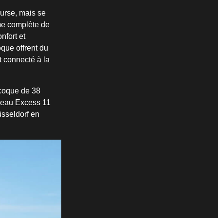
ourse, mais se
mme complète de
nfort et
oque offrent du
t connecté à la
(coque de 38
uveau Excess 11
üsseldorf en