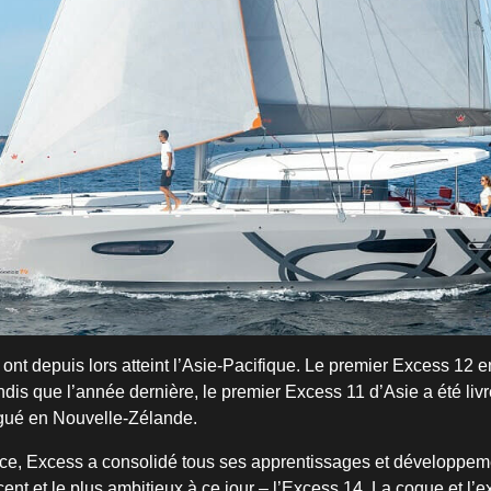
ont depuis lors atteint l’Asie-Pacifique. Le premier Excess 12 e
andis que l’année dernière, le premier Excess 11 d’Asie a été liv
gué en Nouvelle-Zélande.
nce, Excess a consolidé tous ses apprentissages et développe
ent et le plus ambitieux à ce jour – l’Excess 14. La coque et l’e