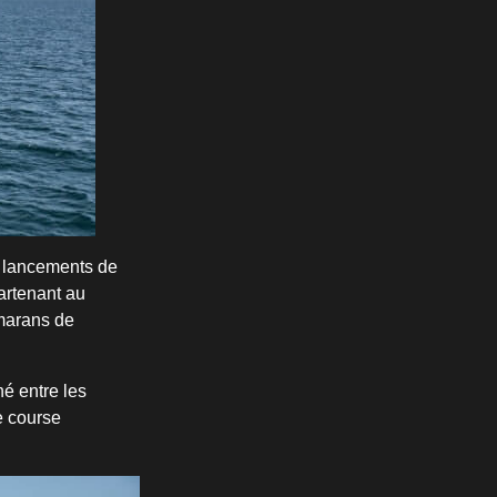
s lancements de
artenant au
amarans de
é entre les
e course