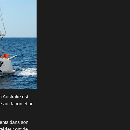
n Australie est
ré au Japon et un
ments dans son
xtérieur ont de