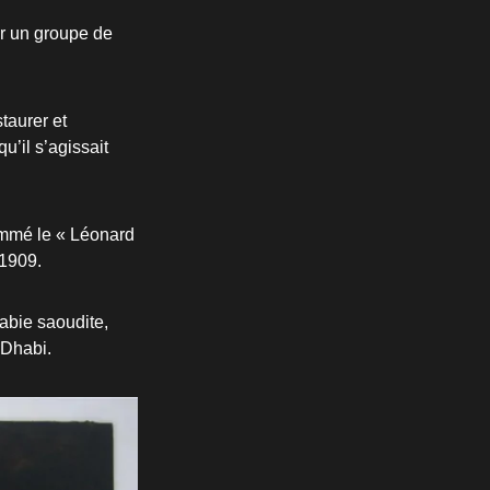
ar un groupe de
taurer et
u’il s’agissait
ommé le « Léonard
 1909.
abie saoudite,
 Dhabi.