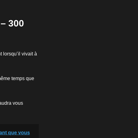
 – 300
orsqu’il vivait à
n même temps que
faudra vous
tant que vous