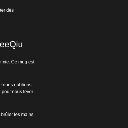
ter dès
 eeQiu
e amie. Ce mug est
e nous oublions
 pour nous lever
 brûler les mains