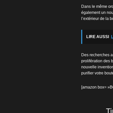
Dans le même ordr
également un nouv
l’extérieur de la b
LIRE AUSSI
L
Des recherches an
prolifération des 
nouvelle inventio
purifier votre bou
[amazon box= »
T