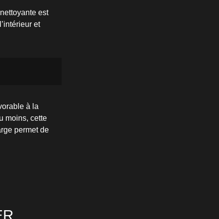
nettoyante est
intérieur et
vorable à la
u moins, cette
arge permet de
ER