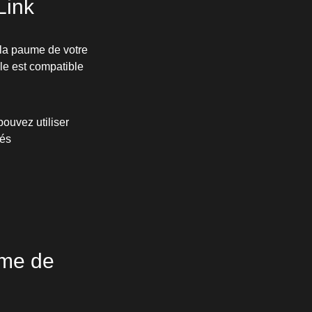
Link
ns la paume de votre
le est compatible
pouvez utiliser
rés
ème de