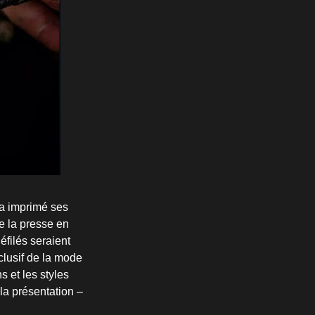
a imprimé ses
e la presse en
filés seraient
clusif de la mode
 et les styles
la présentation –