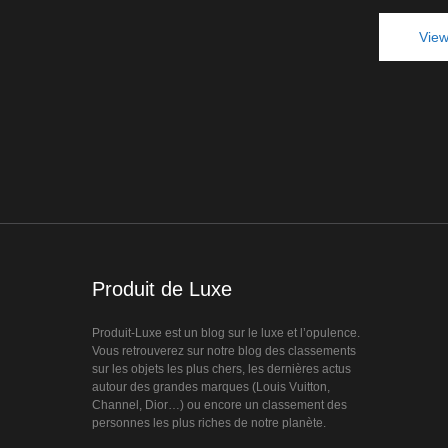
View
Produit de Luxe
Produit-Luxe est un blog sur le luxe et l’opulence.
Vous retrouverez sur notre blog des classements
sur les objets les plus chers, les dernières actus
autour des grandes marques (Louis Vuitton,
Channel, Dior…) ou encore un classement des
personnes les plus riches de notre planète.