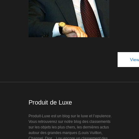
View
Produit de Luxe
Produit-Luxe est un blog sur le luxe et l’opulence.
Vous retrouverez sur notre blog des classements
sur les objets les plus chers, les dernières actus
autour des grandes marques (Louis Vuitton,
Channel, Dior…) ou encore un classement des